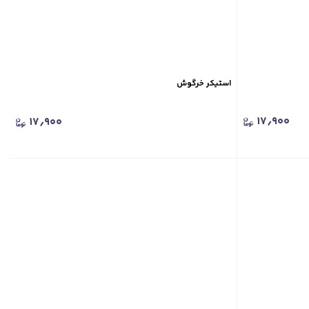
استیکر خرگوش
۱۷٫۹۰۰
۱۷٫۹۰۰