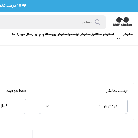
❤️ 10 درصد تخفیف برای خرید اولی ها با کد تخفیف bedifferent (فعال سازی با سفارش حداقل 7 استیکر)❤️
استیکر
استیکر متالایز
استیکر ترنسفر
استیکر برجسته
چاپ و ارسال
درباره ما
ترتیب نمایش
فقط موجود
پرفروش‌‌ترین
فعال