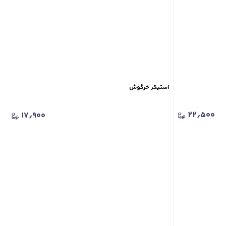
استیکر خرگوش
۲۲٫۵۰۰
۱۷٫۹۰۰