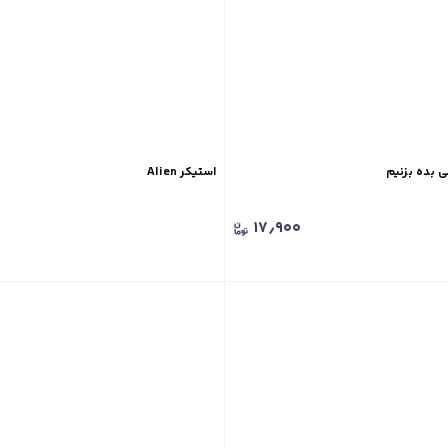
نیم
استیکر Alien
۱۷٫۹۰۰