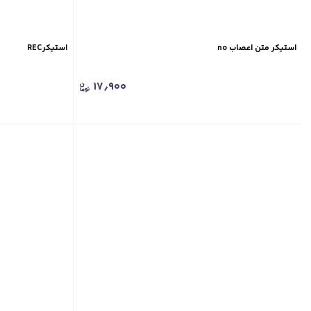
استیکر متن اعصاب no
استیکرREC
۱۷٫۹۰۰