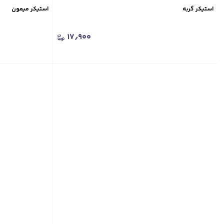
استیکر گربه
استیکر میمون
۱۷٫۹۰۰