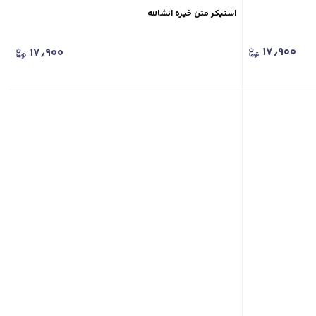
استیکر متن خیره انشالله
۱۷٫۹۰۰
۱۷٫۹۰۰