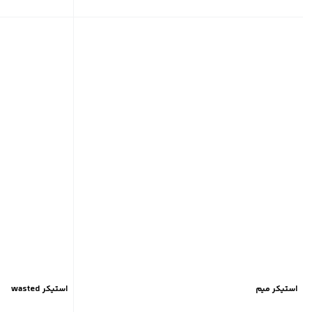
استیکر میم
استیکر wasted