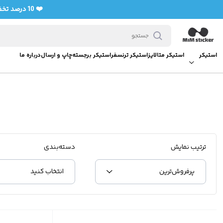
❤️ 10 درصد تخفیف برای خرید اولی ها با کد تخفیف bedifferent (فعال سازی با سفارش حداقل 7 استیکر)❤️
استیکر
استیکر متالایز
استیکر ترنسفر
استیکر برجسته
چاپ و ارسال
درباره ما
ترتیب نمایش
دسته‌بندی
پرفروش‌‌ترین
انتخاب کنید