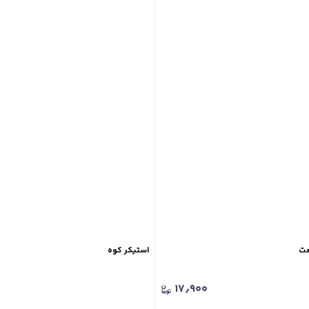
عت
استیکر کوه
۱۷٫۹۰۰