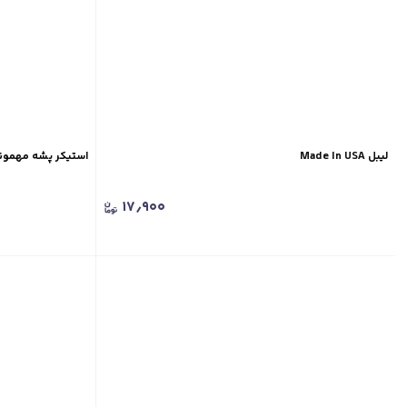
لیبل Made In USA
استیکر پشه مهمونی بده بز
۱۷٫۹۰۰