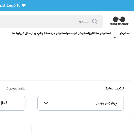
❤️ 10 درصد تخفیف برای خرید اولی ها با کد تخفیف bedifferent (فعال سازی با سفارش حداقل 7 استیکر)❤️
استیکر
استیکر متالایز
استیکر ترنسفر
استیکر برجسته
چاپ و ارسال
درباره ما
ترتیب نمایش
فقط موجود
پرفروش‌‌ترین
فعال