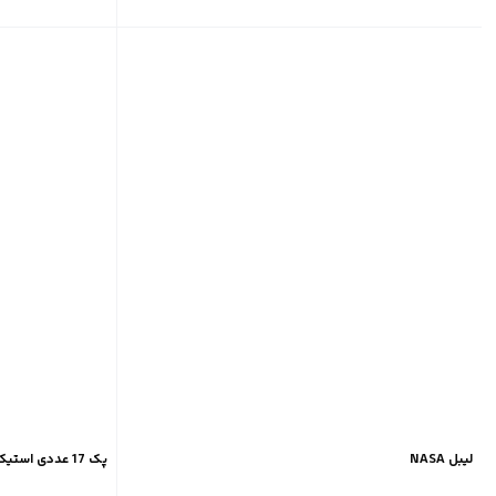
لیبل NASA
پک 17 عددی استیکر فضانوردی