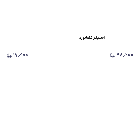
استیکر فضانورد
۴۸٫۲۰۰
۱۷٫۹۰۰