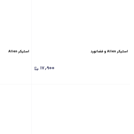
استیکر Alien و فضانورد
استیکر Alien
۱۷٫۹۰۰