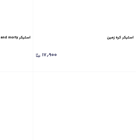
استیکر کره زمین
استیکر rick and morty
۱۷٫۹۰۰