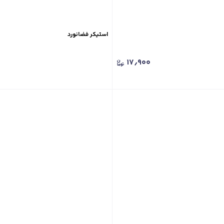
استیکر فضانورد
۱۷٫۹۰۰