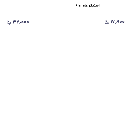
استیکر Planets
۱۷٫۹۰۰
۳۲٫۰۰۰