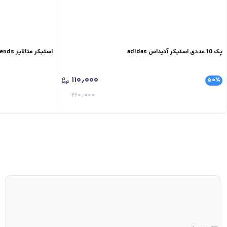
پک 10 عددی استیکر آدیداس adidas
استیکر متالایز All My Friends
۱۱۰٫۰۰۰
۵۰
٪
۲۲۰٫۰۰۰