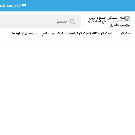
❤️ 10 درصد تخفیف برای خرید اولی ها با کد تخفیف bedifferent (فعال سازی با سفارش حداقل 7 استیکر)❤️
استیکر
استیکر متالایز
استیکر ترنسفر
استیکر برجسته
چاپ و ارسال
درباره ما