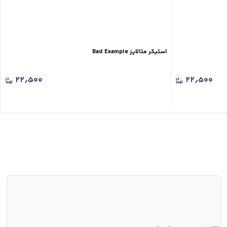
استیکر متالایز Bad Example
۲۲٫۵۰۰
۲۲٫۵۰۰